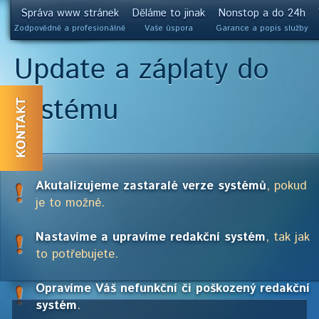
Správa www stránek
Děláme to jinak
Nonstop a do 24h
Zodpovědně a profesionálně
Vaše úspora
Garance a popis služby
Update a záplaty do
systému
Akutalizujeme zastaralé verze systémů
, pokud
je to možné.
Nastavíme a upravíme redakční systém
, tak jak
to potřebujete.
Opravíme Váš nefunkční či poškozený redakční
systém
.